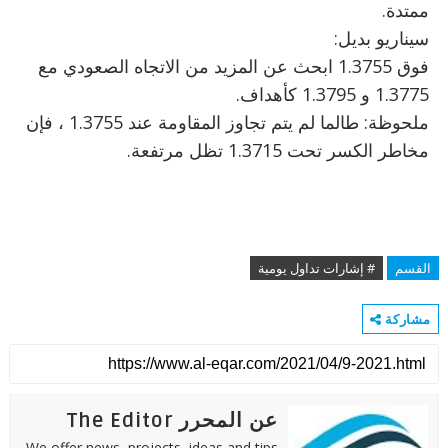
ممتدة.
سيناريو بديل:
فوق 1.3755 ابحث عن المزيد من الاتجاه الصعودي مع
1.3775 و 1.3795 كأهداف.
ملحوظة: طالما لم يتم تجاوز المقاومة عند 1.3755 ، فإن
مخاطر الكسر تحت 1.3715 تظل مرتفعة.
القسم
# إشارات تداول يومية
مشاركة
عن المحرر The Editor
We offer news, projects, ideas and tips