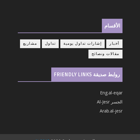
الأقسام
أخبار
إشارات تداول يومية
تداول
مشاريع
مقالات ونصائح
روابط صديقة FRIENDLY LINKS
Eng.al-eqar
الجسر Al-Jesr
Arab.al-jesr