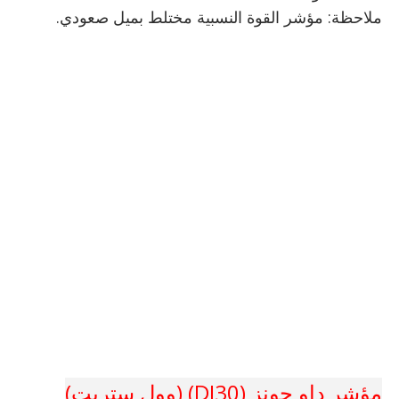
ملاحظة: مؤشر القوة النسبية مختلط بميل صعودي.
مؤشر داو جونز (DJ30) (وول ستريت)