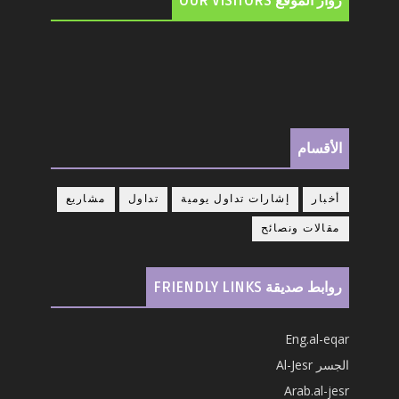
زوار الموقع OUR VISITORS
الأقسام
أخبار
إشارات تداول يومية
تداول
مشاريع
مقالات ونصائح
روابط صديقة FRIENDLY LINKS
Eng.al-eqar
الجسر Al-Jesr
Arab.al-jesr