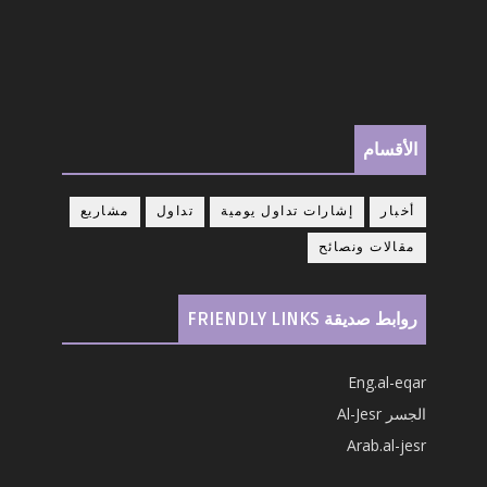
الأقسام
أخبار
إشارات تداول يومية
تداول
مشاريع
مقالات ونصائح
روابط صديقة FRIENDLY LINKS
Eng.al-eqar
الجسر Al-Jesr
Arab.al-jesr