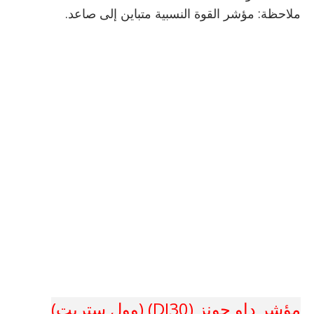
ملاحظة: مؤشر القوة النسبية متباين إلى صاعد.
مؤشر داو جونز (DJ30) (وول ستريت)