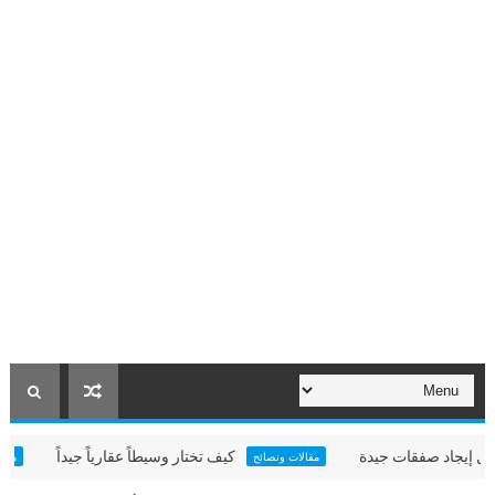
اد صفقات جيدة
كيف تختار وسيطاً عقارياً جيداً
مش
مقالات ونصائح
مشاريع