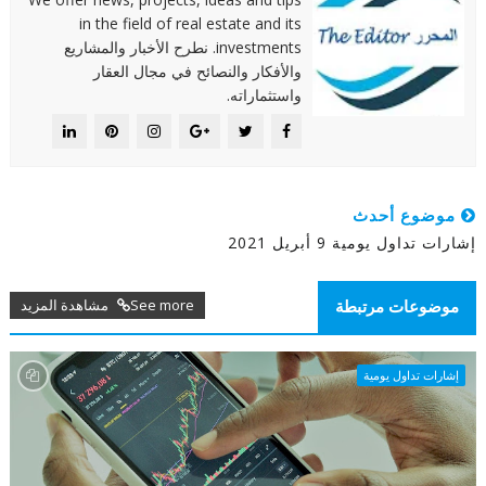
in the field of real estate and its
investments. نطرح الأخبار والمشاريع
والأفكار والنصائح في مجال العقار
واستثماراته.
موضوع أحدث
إشارات تداول يومية 9 أبريل 2021
See more مشاهدة المزيد
موضوعات مرتبطة
إشارات تداول يومية