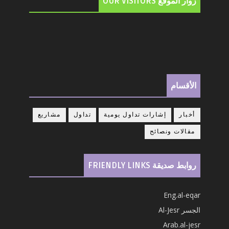
زوار الموقع OUR VISITORS
الأقسام
أخبار
إشارات تداول يومية
تداول
مشاريع
مقالات ونصائح
روابط صديقة FRIENDLY LINKS
Eng.al-eqar
الجسر Al-Jesr
Arab.al-jesr