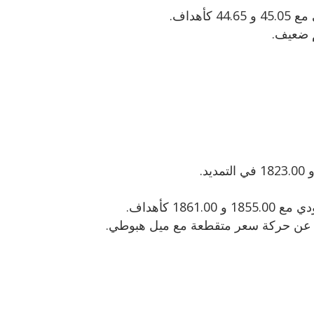
م ضعيف.