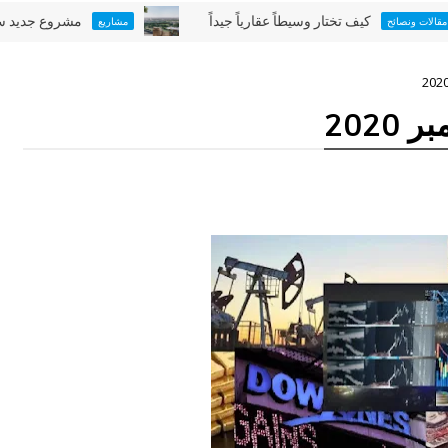
كيف تختار وسيطاً عقارياً جيداً
مشروع جديد سيضيء سما
ئح
مشاريع