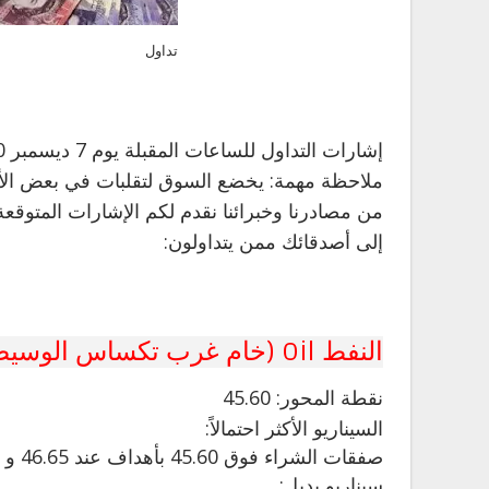
تداول
إشارات التداول للساعات المقبلة يوم 7 ديسمبر 2020 (حالياً: 04.30 صباحاً بتوقيت جرينتش)
ملاحظة مهمة: يخضع السوق لتقلبات في بعض الأحيان
من مصادرنا وخبرائنا نقدم لكم الإشارات المتوقعة
إلى أصدقائك ممن يتداولون:
النفط Oil (خام غرب تكساس الوسيط WTI CRUDE) (F20
نقطة
المحور: 45.60
السيناريو الأكثر احتمالاً:
صفقات الشراء فوق 45.60 بأهداف عند 46.65 و 47.05 في الامتداد.
سيناريو بديل: