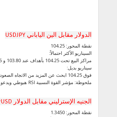
الدولار مقابل الين الياباني USDJPY
نقطة المحور: 104.25
السيناريو الأكثر احتمالاً:
مراكز البيع تحت 104.25 بأهداف عند 103.80 و 103.65 في التمديد.
سيناريو بديل:
فوق 104.25 ابحث عن المزيد من الاتجاه الصعودي مع 104.40 و 104.55 كأهداف.
ملحوظة: مؤشر القوة النسبية RSI هبوطي ويدعو إلى مزيد من الانخفاض.
الجنيه الإسترليني مقابل الدولار GBPUSD
نقطة
المحور: 1.3450