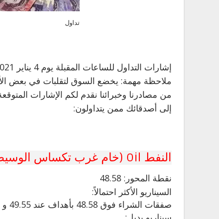
تداول
إشارات التداول للساعات المقبلة يوم 4 يناير 2021 (حالياً: 04.30 صباحاً بتوقيت جرينتش)
ملاحظة مهمة: يخضع السوق لتقلبات في بعض الأحيان
من مصادرنا وخبرائنا نقدم لكم الإشارات المتوقعة
إلى أصدقائك ممن يتداولون:
النفط Oil (خام غرب تكساس الوسيط WTI CRUDE) (F20
نقطة
المحور: 48.58
السيناريو الأكثر احتمالاً:
صفقات الشراء فوق 48.58 بأهداف عند 49.55 و 49.90 في الامتداد.
سيناريو بديل: