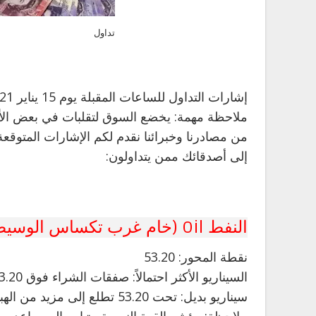
تداول
إشارات التداول للساعات المقبلة يوم 15 يناير 2021 (حالياً: 04.30 صباحاً بتوقيت جرينتش)
ملاحظة مهمة: يخضع السوق لتقلبات في بعض الأحيان
من مصادرنا وخبرائنا نقدم لكم الإشارات المتوقعة
إلى أصدقائك ممن يتداولون:
النفط Oil (خام غرب تكساس الوسيط WTI CRUDE) (F20
نقطة المحور: 53.20
السيناريو الأكثر احتمالاً: صفقات الشراء فوق 53.20 بأهداف عند 53.90 و 54.50 في التمديد.
سيناريو بديل: تحت 53.20 تطلع إلى مزيد من الهبوط مع 52.85 و 52.50 كأهداف.