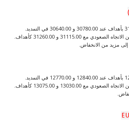
خفاض.