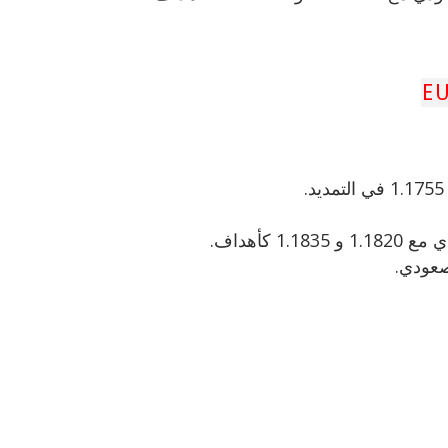
صعودي.