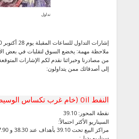
تداول
إشارات التداول للساعات المقبلة يوم 28 أكتوبر 2020 (حالياً: 04.00 صباحاً بتوقيت جرينتش)
ملاحظة مهمة: يخضع السوق لتقلبات في بعض الأحيان
من مصادرنا وخبرائنا نقدم لكم الإشارات المتوقعة
إلى أصدقائك ممن يتداولون:
النفط Oil (خام غرب تكساس الوسيط WTI CRUDE) (F20
نقطة
المحور: 39.10
السيناريو الأكثر احتمالاً:
مراكز البيع تحت 39.10 بأهداف عند 38.30 و 37.90 في التمديد.
سيناريو بديل: