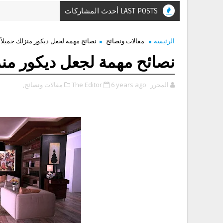
LAST POSTS أحدث المشاركات
الرئيسة
مقالات ونصائح
نصائح مهمة لجعل ديكور منزلك جميلاً
نصائح مهمة لجعل ديكور منز
المحرر The Editor
6 years ago
مقالات ونصائح,