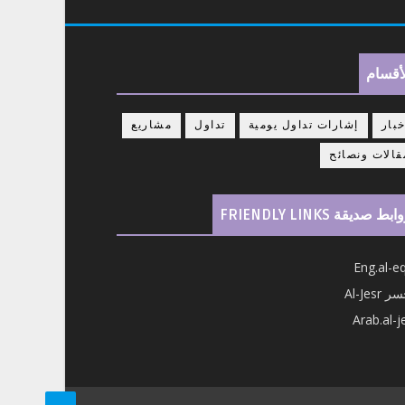
أقسام
خبار
إشارات تداول يومية
تداول
مشاريع
قالات ونصائح
بط صديقة FRIENDLY LINKS
Eng.al-e
 Al-Jesr
Arab.al-j