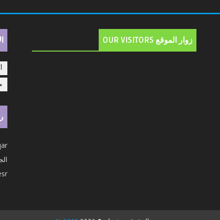
زوار الموقع OUR VISITORS
ال
أ
م
روا
qar
الجسر
esr