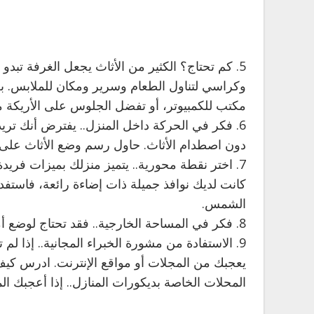
5. كم تحتاج؟ الكثير من الأثاث يجعل الغرفة تب
وكراسي لتناول الطعام وسرير ومكان للملابس. بعد
مكتب للكمبيوتر، أو تفضل الجلوس على الأريكة 
6. فكر في الحركة داخل المنزل.. يفترض أنك تر
دون اصطدام الأثاث. حاول رسم وضع الأثاث على
7. اختر نقطة محورية.. يتميز منزلك بميزات فريد
كانت لديك نوافذ جميلة ذات إضاءة رائعة، فاستف
الشمس.
8. فكر في المساحة الخارجية.. فقد تحتاج لوضع أمور جمالية عند المدخل كالنباتات أو المنحوتات.
9. الاستفادة من مشورة الخبراء المجانية.. إذا لم
يعجبك من المجلات أو مواقع الإنترنت. ادرس كيف 
المحلات الخاصة بديكورات المنازل.. إذا أعجبك 