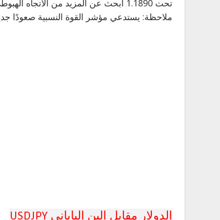
تحت 1.1890 ابحث عن المزيد من الاتجاه الهبوطي مع 1.1875 و 1.1860 كأهداف.
ملاحظة: يستدعي مؤشر القوة النسبية صعودًا جديدً
الدولار مقابل الين الياباني USDJPY