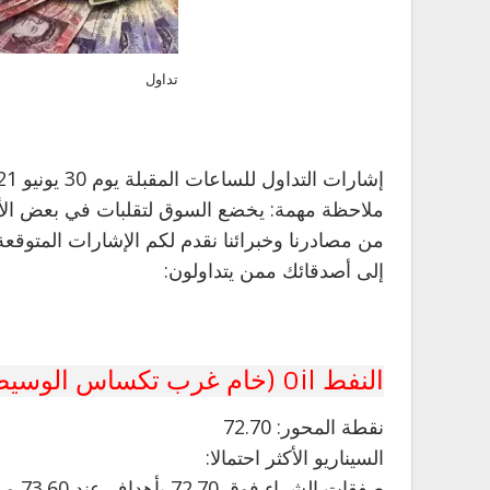
تداول
إشارات التداول للساعات المقبلة يوم 30 يونيو 2021 (حالياً: 04.00 صباحاً بتوقيت جرينتش).
ملاحظة مهمة: يخضع السوق لتقلبات في بعض الأحيان
من مصادرنا وخبرائنا نقدم لكم الإشارات المتوقعة
إلى أصدقائك ممن يتداولون:
النفط Oil (خام غرب تكساس الوسيط WTI CRUDE) (F20
نقطة المحور: 72.70
السيناريو الأكثر احتمالا:
صفقات الشراء فوق 72.70 بأهداف عند 73.60 و 74.45 في الامتداد.