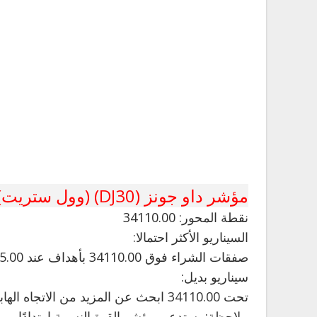
مؤشر داو جونز (DJ30) (وول ستريت)
نقطة المحور: 34110.00
السيناريو الأكثر احتمالا:
صفقات الشراء فوق 34110.00 بأهداف عند 34255.00 و 34345.00 في التمديد.
سيناريو بديل:
تحت 34110.00 ابحث عن المزيد من الاتجاه الهابط مع أهداف 34065.00 و 33980.00.
ملاحظة: يستدعي مؤشر القوة النسبية ارتدادًا.