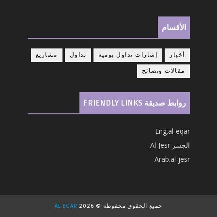
الأقسام
أخبار
إشارات تداول يومية
تداول
مشاريع
مقالات ونصائح
روابط صديقة FRIENDLY LINKS
Eng.al-eqar
الجسر Al-Jesr
Arab.al-jesr
جميع الحقوق محفوظة ©
2026
AL-EQAR