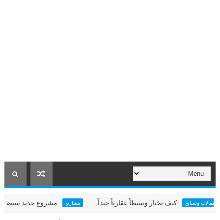
كيف تختار وسيطاً عقارياً جيداً
مشروع جديد سيضيء سماء ما
 ونصائح
مشاريع